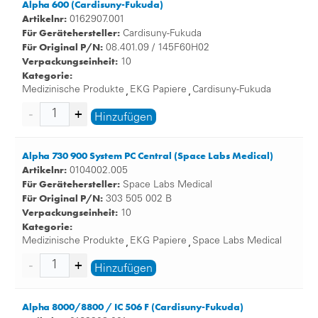
Alpha 600 (Cardisuny-Fukuda)
Artikelnr:
0162907.001
Für Gerätehersteller:
Cardisuny-Fukuda
Für Original P/N:
08.401.09 / 145F60H02
Verpackungseinheit:
10
Kategorie:
Medizinische Produkte
EKG Papiere
Cardisuny-Fukuda
,
,
Hinzufügen
Alpha 730 900 System PC Central (Space Labs Medical)
Artikelnr:
0104002.005
Für Gerätehersteller:
Space Labs Medical
Für Original P/N:
303 505 002 B
Verpackungseinheit:
10
Kategorie:
Medizinische Produkte
EKG Papiere
Space Labs Medical
,
,
Hinzufügen
Alpha 8000/8800 / IC 506 F (Cardisuny-Fukuda)