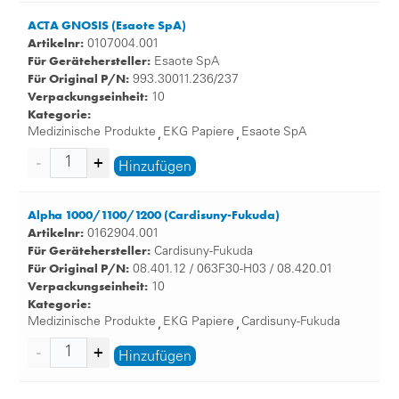
ACTA GNOSIS (Esaote SpA)
Artikelnr:
0107004.001
Für Gerätehersteller:
Esaote SpA
Für Original P/N:
993.30011.236/237
Verpackungseinheit:
10
Kategorie:
Medizinische Produkte
EKG Papiere
Esaote SpA
,
,
Hinzufügen
Alpha 1000/1100/1200 (Cardisuny-Fukuda)
Artikelnr:
0162904.001
Für Gerätehersteller:
Cardisuny-Fukuda
Für Original P/N:
08.401.12 / 063F30-H03 / 08.420.01
Verpackungseinheit:
10
Kategorie:
Medizinische Produkte
EKG Papiere
Cardisuny-Fukuda
,
,
Hinzufügen