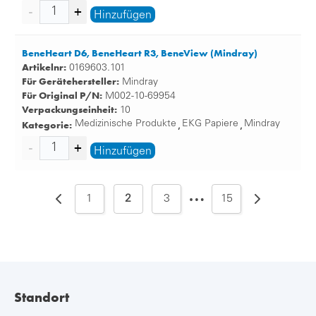
Hinzufügen
BeneHeart D6, BeneHeart R3, BeneView (Mindray)
Artikelnr:
0169603.101
Für Gerätehersteller:
Mindray
Für Original P/N:
M002-10-69954
Verpackungseinheit:
10
Kategorie:
Medizinische Produkte
EKG Papiere
Mindray
,
,
Hinzufügen
…
1
2
3
15
Standort