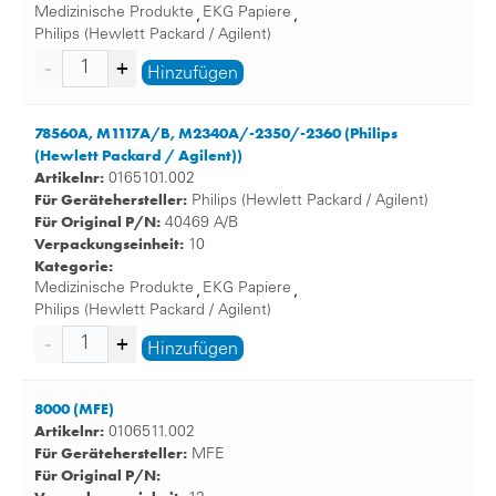
Medizinische Produkte
EKG Papiere
,
,
EKG Papier im Einsatz
Philips (Hewlett Packard / Agilent)
Bei Herzbeschwerden ist das EKG die am häufigsten
Hinzufügen
durchgeführte Routineuntersuchung. Es liefert
Informationen über die Herzfrequenz, den Herzrhythmus
sowie die elektrische Aktivität von Kammern und
78560A, M1117A/B, M2340A/-2350/-2360 (Philips
Vorhöfen.
(Hewlett Packard / Agilent))
Artikelnr:
0165101.002
Bei der Diagnose verschiedener Herz-Kreislauf-
Für Gerätehersteller:
Philips (Hewlett Packard / Agilent)
Erkrankungen und zur Kontrolle von Krankheitsverläufen
Für Original P/N:
40469 A/B
ist ein EKG hilfreich.
Verpackungseinheit:
10
Üblicherweise wird ein EKG bei folgenden Symptomen
Kategorie:
durchgeführt:
Medizinische Produkte
EKG Papiere
,
,
Philips (Hewlett Packard / Agilent)
Schmerzen und Druckgefühl in der Brust
Hinzufügen
Veränderungen des Herzrhythmus oder des
Blutdrucks
Atemnot, Schweissausbrüche und Übelkeit.
8000 (MFE)
Fester Bestandteil der Diagnostik ist das EKG immer
Artikelnr:
0106511.002
dann, wenn der Verdacht auf eine Herzerkrankung
Für Gerätehersteller:
MFE
Für Original P/N:
besteht.