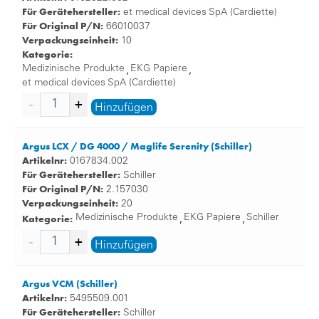
Für Gerätehersteller:
et medical devices SpA (Cardiette)
Für Original P/N:
66010037
Verpackungseinheit:
10
Kategorie:
Medizinische Produkte
EKG Papiere
,
,
et medical devices SpA (Cardiette)
Hinzufügen
Argus LCX / DG 4000 / Maglife Serenity (Schiller)
Artikelnr:
0167834.002
Für Gerätehersteller:
Schiller
Für Original P/N:
2.157030
Verpackungseinheit:
20
Kategorie:
Medizinische Produkte
EKG Papiere
Schiller
,
,
Hinzufügen
Argus VCM (Schiller)
Artikelnr:
5495509.001
Für Gerätehersteller:
Schiller