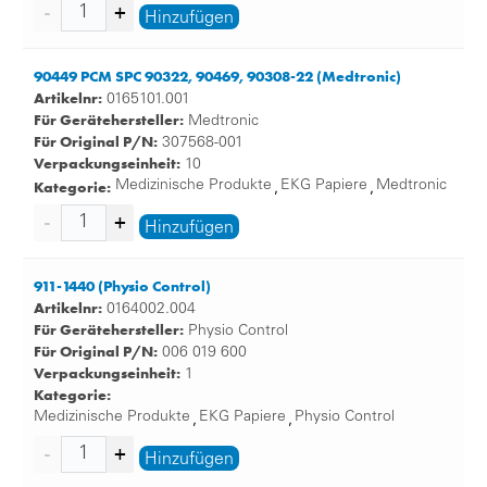
Hinzufügen
In unserem Onlineshop erhalten Sie neben den
hochwertigen EKG Papieren auch noch weitere
90449 PCM SPC 90322, 90469, 90308-22 (Medtronic)
Registrierpapiere für die Erstellung von EEG und CTGs.
Artikelnr:
0165101.001
Zudem gibt es zahlreiches Mess-Zubehör wie Ultraschall-
Für Gerätehersteller:
Medtronic
Gel, Bettlagenabdeckung, Einweg-Elektroden, EKG
Für Original P/N:
307568-001
Elektroden und vieles mehr.
Verpackungseinheit:
10
Kategorie:
Medizinische Produkte
EKG Papiere
Medtronic
,
,
Hinzufügen
911-1440 (Physio Control)
Artikelnr:
0164002.004
Für Gerätehersteller:
Physio Control
Für Original P/N:
006 019 600
Verpackungseinheit:
1
Kategorie:
Medizinische Produkte
EKG Papiere
Physio Control
,
,
Hinzufügen