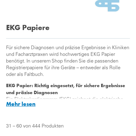
EKG Papiere
Für sichere Diagnosen und präzise Ergebnisse in Kliniken
und Facharztpraxen wird hochwertiges EKG Papier
benötigt. In unserem Shop finden Sie die passenden
Registrierpapiere für ihre Geräte – entweder als Rolle
oder als Faltbuch.
EKG Papier: Richtig eingesetzt, für sichere Ergebnisse
und präzise Diagnosen
Ein Elektrokardiogramm (EKG) zeichnet die elektrische
Mehr lesen
Aktivität aller Herzmuskelfasern auf. Mit Elektroden an
der Körperoberfläche (z.B. an Brust, Armen und Beinen)
können körpereigene Spannungsänderungen gemessen
31 – 60 von 444 Produkten
werden, denn die Herzmuskulatur verändert mit jedem
Herzschlag ihre elektrischen Eigenschaften.