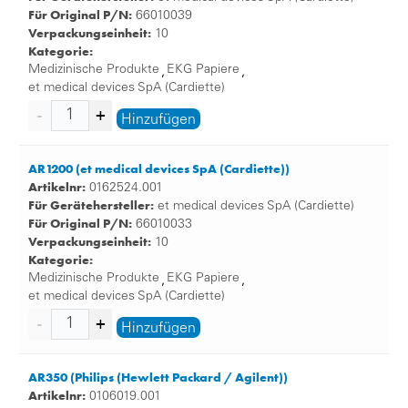
Für Original P/N:
66010039
Verpackungseinheit:
10
Kategorie:
Medizinische Produkte
EKG Papiere
,
,
et medical devices SpA (Cardiette)
Hinzufügen
AR1200 (et medical devices SpA (Cardiette))
Artikelnr:
0162524.001
Für Gerätehersteller:
et medical devices SpA (Cardiette)
Für Original P/N:
66010033
Verpackungseinheit:
10
Kategorie:
Medizinische Produkte
EKG Papiere
,
,
et medical devices SpA (Cardiette)
Hinzufügen
AR350 (Philips (Hewlett Packard / Agilent))
Artikelnr:
0106019.001