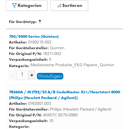
Nimmt man diese Spannungsänderungen mit dem EKG
Kategorien
Sortieren
auf, entsteht eine sogenannte Herzstromkurve, die den
Herzzyklus widerspiegelt.
Für Gerätetyp:
So entstehen auf dem EKG Papier die typischen
Wellenformen, Höhenunterschiede und Frequenzen, die
750/5000 Series (Quinton)
nach Fertigstellung durch die Ärzte interpretiert werden
Artikelnr:
0199215.002
können:
Für Gerätehersteller:
Quinton
Für Original P/N:
16211-002
die T-Welle zeigt die Entspannungsphase der
Verpackungseinheit:
5
Herzkammern
Kategorie:
Medizinische Produkte
EKG Papiere
Quinton
,
,
der QRS-Komplex zeigt die Kontraktion der
Herzkammern
Hinzufügen
die P-Welle zeigt die Kontraktion der Vorhöfe
Für die optimale Analyse hat das EKG-Papier ein
78560A / M1722/23 A/B CodeMaster XL+/Heartstart 4000
vorgezeichnetes, feines Raster. Ohne weitere Hilfsmittel
(Philips (Hewlett Packard / Agilent))
(wie Lupen oder anderes medizinisches Zubehör) können
Artikelnr:
0163001.003
die Ärzte die Kurven erkennen und interpretieren.
Für Gerätehersteller:
Philips (Hewlett Packard / Agilent)
Krankheitsverläufe können sicher dokumentiert werden.
Für Original P/N:
40457C 9270-0980
Die Untersuchungsmethode ist auch bei mehrfacher
Verpackungseinheit:
10
Anwendung völlig schmerzfrei und unschädlich.
Kategorie: