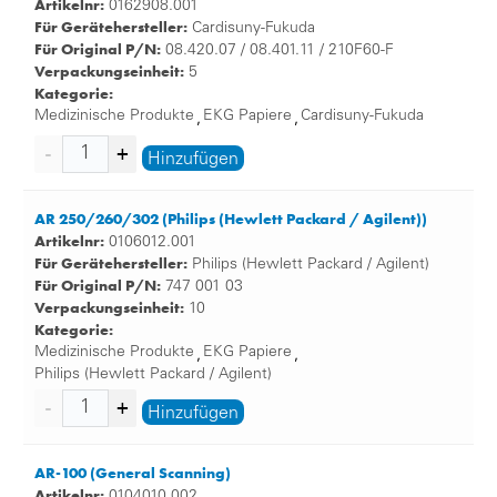
Artikelnr:
0162908.001
Für Gerätehersteller:
Cardisuny-Fukuda
Für Original P/N:
08.420.07 / 08.401.11 / 210F60-F
Verpackungseinheit:
5
Kategorie:
Medizinische Produkte
EKG Papiere
Cardisuny-Fukuda
,
,
Hinzufügen
AR 250/260/302 (Philips (Hewlett Packard / Agilent))
Artikelnr:
0106012.001
Für Gerätehersteller:
Philips (Hewlett Packard / Agilent)
Für Original P/N:
747 001 03
Verpackungseinheit:
10
Kategorie:
Medizinische Produkte
EKG Papiere
,
,
Philips (Hewlett Packard / Agilent)
Hinzufügen
AR-100 (General Scanning)
Artikelnr:
0104010.002