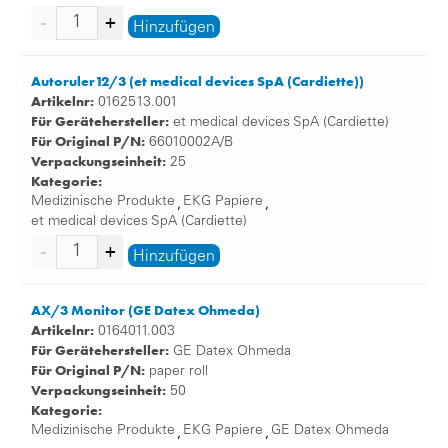
Hinzufügen
Autoruler12/3 (et medical devices SpA (Cardiette))
Artikelnr:
0162513.001
Für Gerätehersteller:
et medical devices SpA (Cardiette)
Für Original P/N:
66010002A/B
Verpackungseinheit:
25
Kategorie:
Medizinische Produkte
EKG Papiere
,
,
et medical devices SpA (Cardiette)
Hinzufügen
AX/3 Monitor (GE Datex Ohmeda)
Artikelnr:
0164011.003
Für Gerätehersteller:
GE Datex Ohmeda
Für Original P/N:
paper roll
Verpackungseinheit:
50
Kategorie:
Medizinische Produkte
EKG Papiere
GE Datex Ohmeda
,
,