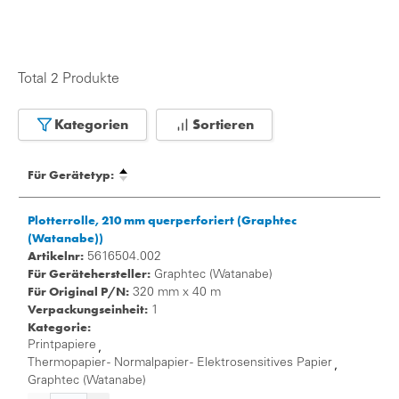
Total 2 Produkte
Kategorien
Sortieren
Für Gerätetyp:
Plotterrolle, 210 mm querperforiert (Graphtec
(Watanabe))
Artikelnr:
5616504.002
Für Gerätehersteller:
Graphtec (Watanabe)
Für Original P/N:
320 mm x 40 m
Verpackungseinheit:
1
Kategorie:
Printpapiere
,
Thermopapier - Normalpapier - Elektrosensitives Papier
,
Graphtec (Watanabe)