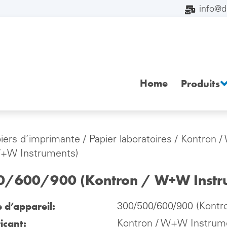
info@
Home
Produits
iers d’imprimante
/
Papier laboratoires
/
Kontron 
W+W Instruments)
/600/900 (Kontron / W+W Instr
e d’appareil:
300/500/600/900 (Kontr
icant:
Kontron / W+W Instrum