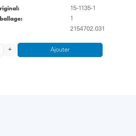
iginal:
15-1135-1
ballage:
1
2154702.031
+
Ajouter