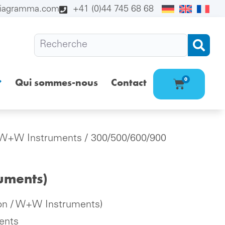
diagramma.com
+41 (0)44 745 68 68
Qui sommes-nous
Contact
0
/ W+W Instruments
/ 300/500/600/900
uments)
on / W+W Instruments)
ents