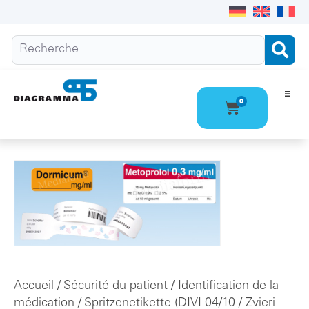
0
Ho
Pro
Qu
Con
Accueil
/
Sécurité du patient
/
Identification de la
médication
/
Spritzenetikette (DIVI 04/10
/ Zvieri