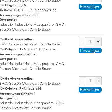
GMC, Gossen Metrawatt Camille Bauer
Für Original P/N:
Hinzufügen
843426E (10(1)...10(5) 6 decades log
Verpackungseinheit:
100
Kategorie:
,
,
,
Industrie
Industrielle Messpapiere
GMC
Gossen Metrawatt Camille Bauer
Für Gerätehersteller:
GMC, Gossen Metrawatt Camille Bauer
Für Original P/N:
870891E / 25-0-25
Hinzufügen
Verpackungseinheit:
25
Kategorie:
,
,
,
Industrie
Industrielle Messpapiere
GMC
Gossen Metrawatt Camille Bauer
Für Gerätehersteller:
GMC, Gossen Metrawatt Camille Bauer
Für Original P/N:
952 914
Hinzufügen
Verpackungseinheit:
1
Kategorie:
,
,
,
Industrie
Industrielle Messpapiere
GMC
Gossen Metrawatt Camille Bauer