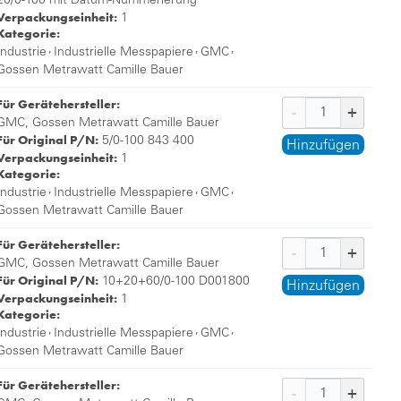
20/0-100 mit Datum-Nummerierung
Verpackungseinheit:
1
Kategorie:
,
,
,
Industrie
Industrielle Messpapiere
GMC
Gossen Metrawatt Camille Bauer
Für Gerätehersteller:
GMC, Gossen Metrawatt Camille Bauer
Für Original P/N:
5/0-100 843 400
Hinzufügen
Verpackungseinheit:
1
Kategorie:
,
,
,
Industrie
Industrielle Messpapiere
GMC
Gossen Metrawatt Camille Bauer
Für Gerätehersteller:
GMC, Gossen Metrawatt Camille Bauer
Für Original P/N:
10+20+60/0-100 D001800
Hinzufügen
Verpackungseinheit:
1
Kategorie:
,
,
,
Industrie
Industrielle Messpapiere
GMC
Gossen Metrawatt Camille Bauer
Für Gerätehersteller: