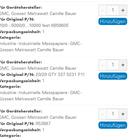
Für Gerätehersteller:
GMC, Gossen Metrawatt Camille Bauer
Für Original P/N:
Hinzufügen
20/0...5000/0...10000 feet 685860E
Verpackungseinheit:
1
Kategorie:
,
,
,
Industrie
Industrielle Messpapiere
GMC
Gossen Metrawatt Camille Bauer
Für Gerätehersteller:
GMC, Gossen Metrawatt Camille Bauer
Für Original P/N:
20/20 GTY 337 5231 P11
Hinzufügen
Verpackungseinheit:
1
Kategorie:
,
,
,
Industrie
Industrielle Messpapiere
GMC
Gossen Metrawatt Camille Bauer
Für Gerätehersteller:
GMC, Gossen Metrawatt Camille Bauer
Für Original P/N:
953887
Hinzufügen
Verpackungseinheit:
1
Kategorie: