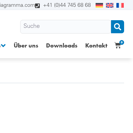
diagramma.com
+41 (0)44 745 68 68
0
Über uns
Downloads
Kontakt
e