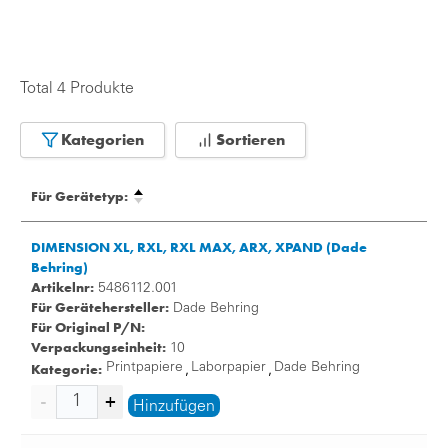
Total 4 Produkte
Kategorien
Sortieren
Für Gerätetyp:
DIMENSION XL, RXL, RXL MAX, ARX, XPAND (Dade
Behring)
Artikelnr:
5486112.001
Für Gerätehersteller:
Dade Behring
Für Original P/N:
Verpackungseinheit:
10
Kategorie:
Printpapiere
Laborpapier
Dade Behring
,
,
Hinzufügen