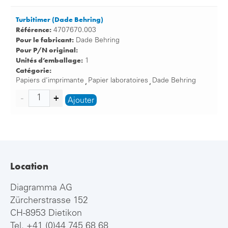
Turbitimer (Dade Behring)
Référence:
4707670.003
Pour le fabricant:
Dade Behring
Pour P/N original:
Unités d’emballage:
1
Catégorie:
Papiers d’imprimante
Papier laboratoires
Dade Behring
,
,
Ajouter
Location
Diagramma AG
Zürcherstrasse 152
CH-8953 Dietikon
Tel.
+41 (0)44 745 68 68