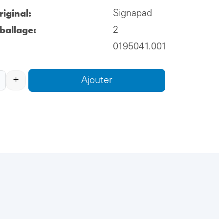
iginal:
Signapad
ballage:
2
0195041.001
+
Ajouter