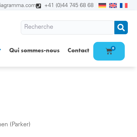
diagramma.com
+41 (0)44 745 68 68
Qui sommes-nous
Contact
0
hen (Parker)