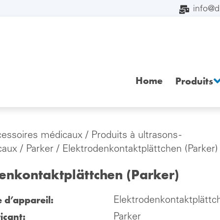
info@
Home
Produits
cessoires médicaux
/
Produits à ultrasons -
caux
/
Parker
/ Elektrodenkontaktplättchen (Parker)
enkontaktplättchen (Parker)
e d’appareil:
Elektrodenkontaktplättc
icant:
Parker