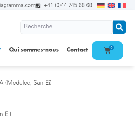
diagramma.com
+41 (0)44 745 68 68
Qui sommes-nous
Contact
0
 (Medelec, San Ei)
 Ei)