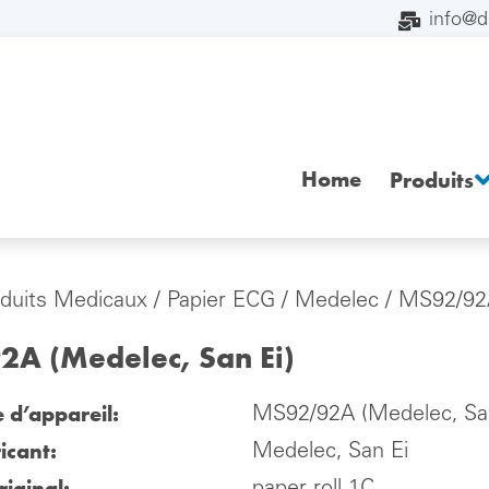
info@
Home
Produits
duits Medicaux
/
Papier ECG
/
Medelec
/ MS92/92A
A (Medelec, San Ei)
e d’appareil:
MS92/92A (Medelec, San
icant:
Medelec, San Ei
iginal: