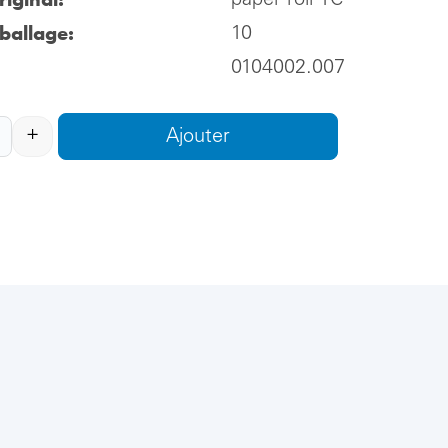
paper roll 1C
ballage:
10
0104002.007
+
Ajouter